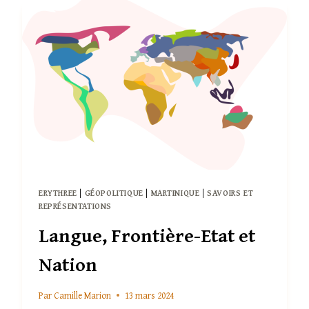
PLUS
À
COMPRENDRE
QU’À
INVENTER. »
ERYTHREE
|
GÉOPOLITIQUE
|
MARTINIQUE
|
SAVOIRS ET
REPRÉSENTATIONS
Langue, Frontière-Etat et
Nation
Par
Camille Marion
13 mars 2024