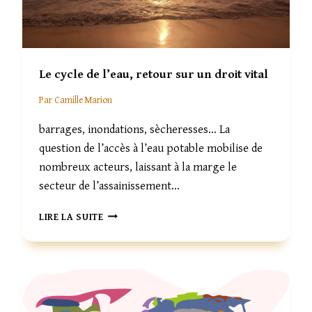
L
I
T
É
E
Le cycle de l’eau, retour sur un droit vital
T
F
Par
Camille Marion
L
I
barrages, inondations, sècheresses… La
B
question de l’accès à l’eau potable mobilise de
U
S
nombreux acteurs, laissant à la marge le
T
secteur de l’assainissement…
I
E
L
LIRE LA SUITE
R
E
S
C
Y
C
L
E