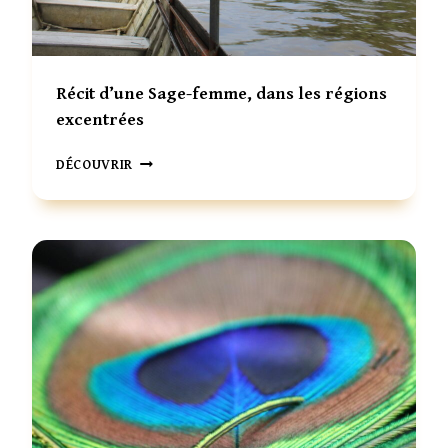
D
I
A
Q
Récit d’une Sage-femme, dans les régions
U
excentrées
E
R
DÉCOUVRIR
É
C
I
T
D
’
U
N
E
S
A
G
E