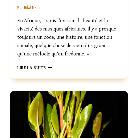
Par
Bilal Nzas
En Afrique, « sous l’entrain, la beauté et la
vivacité des musiques africaines, il y a presque
toujours un code, une histoire, une fonction
sociale, quelque chose de bien plus grand
qu’une mélodie qu’on fredonne. »
L
LIRE LA SUITE
A
M
U
S
I
Q
U
E
,
L
A