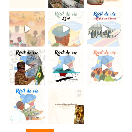
U
’
À
I
N
V
E
N
T
E
R
.
»