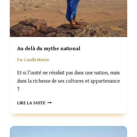
E
K
N
H
T
A
A
T
U
,
X
U
M
N
Au delà du mythe national
I
M
L
I
Par
Camille Marion
L
R
E
A
Et si l’unité ne résidait pas dans une nation, mais
L
G
dans la richesse de ses cultures et appartenance
A
E
N
L
?
G
O
U
R
A
LIRE LA SUITE
E
S
U
S
Q
D
U
E
E
L
L
À