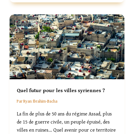
T
R
E
L
A
S
Y
R
I
E
E
T
L
A
Quel futur pour les villes syriennes ?
S
O
Par
Ryan Ibrahim-Bacha
M
A
La fin de plus de 50 ans du régime Assad, plus
L
de 15 de guerre civile, un peuple épuisé, des
I
E
villes en ruines… Quel avenir pour ce territoire