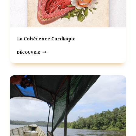
A
T
I
O
N
La Cohérence Cardiaque
L
DÉCOUVRIR
A
C
O
H
É
R
E
N
C
E
C
A
R