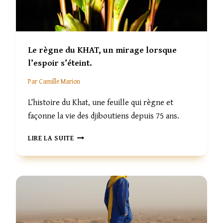
N
G
U
E
Le règne du KHAT, un mirage lorsque
C
O
l’espoir s’éteint.
M
Par
Camille Marion
M
U
L’histoire du Khat, une feuille qui règne et
N
E
façonne la vie des djiboutiens depuis 75 ans.
D
’
L
LIRE LA SUITE
U
E
N
R
C
È
O
G
N
N
T
E
I
D
N
U