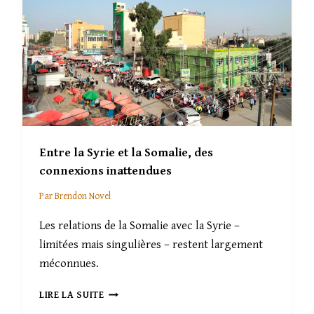
’
D
E
U
S
M
P
Y
O
T
I
H
R
E
S
N
’
A
É
T
Entre la Syrie et la Somalie, des
T
I
E
O
connexions inattendues
I
N
N
Par
Brendon Novel
A
T
L
Les relations de la Somalie avec la Syrie –
.
limitées mais singulières – restent largement
méconnues.
E
LIRE LA SUITE
N