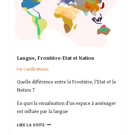
D
E
L
’
E
A
U
,
R
Langue, Frontière-Etat et Nation
E
T
Par
Camille Marion
O
U
Quelle différence entre la Frontière, l’Etat et la
R
Nation ?
S
U
En quoi la visualisation d’un espace à aménager
R
U
est influée par la langue
N
D
L
LIRE LA SUITE
R
A
O