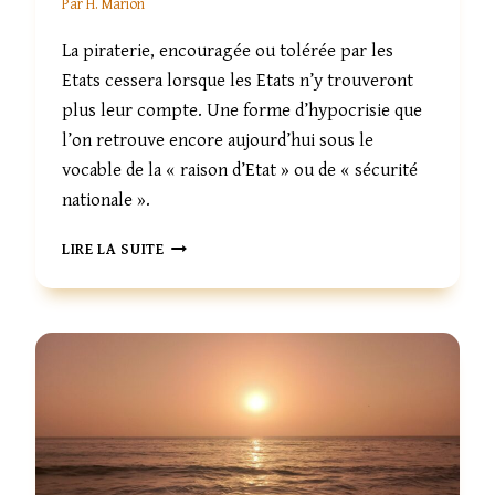
Par
H. Marion
L
U
L
E
La piraterie, encouragée ou tolérée par les
E
S
Etats cessera lorsque les Etats n’y trouveront
S
S
plus leur compte. Une forme d’hypocrisie que
Y
l’on retrouve encore aujourd’hui sous le
R
vocable de la « raison d’Etat » ou de « sécurité
I
nationale ».
E
N
L
N
LIRE LA SUITE
I
E
B
S
E
?
R
T
É
,
E
G
A