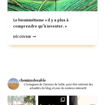
-
F
E
M
Le biomimétisme « il y a plus à
M
comprendre qu’à inventer. »
E
,
L
D
DÉCOUVRIR
E
A
B
N
I
S
O
L
M
E
I
S
M
R
É
É
T
cheminsdesable
G
L'Instagram de Chemins de Sable, pour être informé des
I
I
actualités du blog, et avec du contenu interactif.
S
O
M
N
E
S
«
E