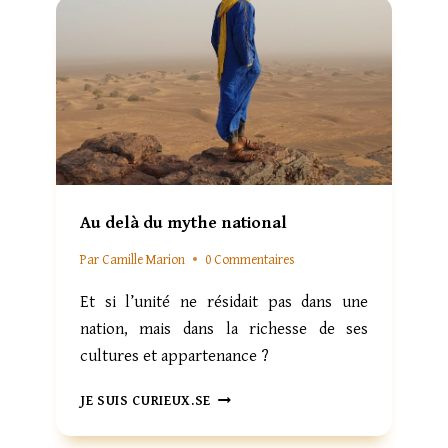
E
S
S
C
P
H
O
I
I
N
R
O
S
I
’
S
É
E
T
N
E
Au delà du mythe national
Q
I
U
N
Par
Camille Marion
0 Commentaires
Ê
T
T
Et si l’unité ne résidait pas dans une
.
E
nation, mais dans la richesse de ses
D
cultures et appartenance ?
’
H
A
A
JE SUIS CURIEUX.SE
U
R
D
M