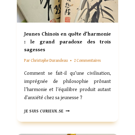
A
H
I
A
S
T
S
,
E
U
Jeunes Chinois en quête d’harmonie
V
N
: le grand paradoxe des trois
I
M
T
I
sagesses
E
R
Par
Christophe Durandeau
2 Commentaires
T
A
S
G
Comment se fait-il qu’une civilisation,
E
E
C
L
imprégnée de philosophie prônant
O
O
l’harmonie et l’équilibre produit autant
N
R
d’anxiété chez sa jeunesse ?
T
S
E
Q
J
JE SUIS CURIEUX.SE
M
U
E
P
E
U
L
L
N
E
’
E