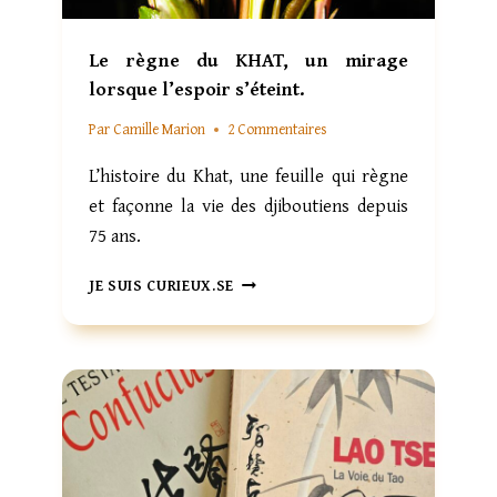
L
A
Le règne du KHAT, un mirage
N
lorsque l’espoir s’éteint.
G
U
Par
Camille Marion
2 Commentaires
E
Q
L’histoire du Khat, une feuille qui règne
U
et façonne la vie des djiboutiens depuis
I
N
75 ans.
E
S
L
JE SUIS CURIEUX.SE
E
E
L
R
I
È
T
G
P
N
A
E
S
D
,
U
M
K