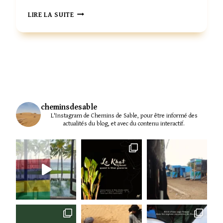
I
L
E
LIRE LA SUITE
E
U
R
R
H
E
U
M
cheminsdesable
L'Instagram de Chemins de Sable, pour être informé des
actualités du blog, et avec du contenu interactif.