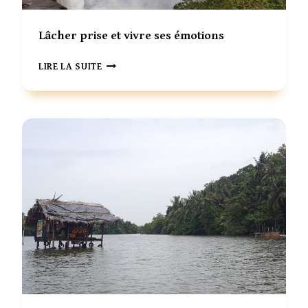
E
S
T
Lâcher prise et vivre ses émotions
R
O
L
LIRE LA SUITE
I
Â
S
C
S
H
A
E
G
R
E
P
S
R
S
I
E
S
S
E
E
T
V
I
V
R
E