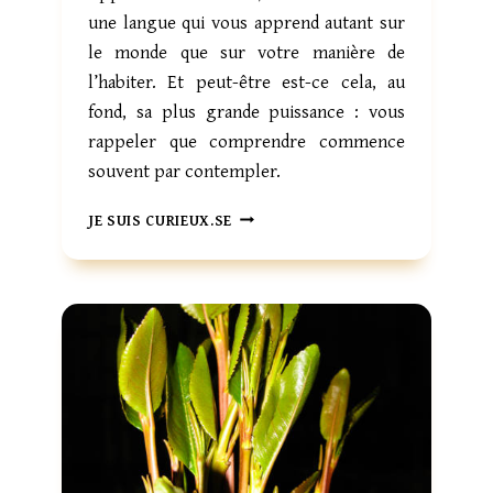
une langue qui vous apprend autant sur
le monde que sur votre manière de
l’habiter. Et peut-être est-ce cela, au
fond, sa plus grande puissance : vous
rappeler que comprendre commence
souvent par contempler.
L
JE SUIS CURIEUX.SE
E
C
H
I
N
O
I
S
:
U
N
E