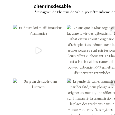
GRAND
cheminsdesable
PARADOXE
L'Instagram de Chemins de Sable, pour être informé des 
DES
TROIS
SAGESSES