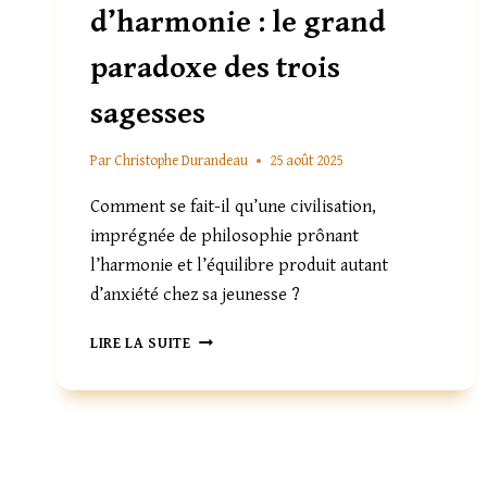
d’harmonie : le grand
paradoxe des trois
sagesses
Par
Christophe Durandeau
25 août 2025
Comment se fait-il qu’une civilisation,
imprégnée de philosophie prônant
l’harmonie et l’équilibre produit autant
d’anxiété chez sa jeunesse ?
JEUNES
LIRE LA SUITE
CHINOIS
EN
QUÊTE
D’HARMONIE
:
LE