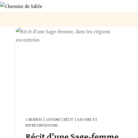
Aller
au
contenu
CARAÏBES
|
GUYANE
|
RÉCIT
|
SAVOIRS ET
REPRÉSENTATIONS
Récit d’une Sage-femme,