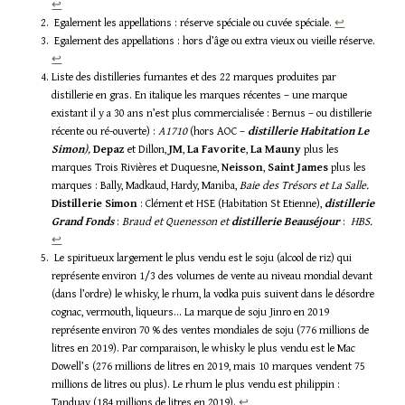
↩︎
Egalement les appellations : réserve spéciale ou cuvée spéciale.
↩︎
Egalement des appellations : hors d’âge ou extra vieux ou vieille réserve.
↩︎
Liste des distilleries fumantes et des 22 marques produites par
distillerie en gras. En italique les marques récentes – une marque
existant il y a 30 ans n’est plus commercialisée : Bernus – ou distillerie
récente ou ré-ouverte) :
A1710
(hors AOC –
distillerie
Habitation Le
Simon
),
Depaz
et Dillon,
JM
,
La Favorite
,
La Mauny
plus les
marques Trois Rivières et Duquesne,
Neisson
,
Saint James
plus les
marques : Bally, Madkaud, Hardy, Maniba,
Baie des Trésors et La Salle.
Distillerie Simon
: Clément et HSE (Habitation St Etienne),
distillerie
Grand Fonds
:
Braud et Quenesson et
distillerie Beauséjour
:
HBS.
↩︎
Le spiritueux largement le plus vendu est le soju (alcool de riz) qui
représente environ 1/3 des volumes de vente au niveau mondial devant
(dans l’ordre) le whisky, le rhum, la vodka puis suivent dans le désordre
cognac, vermouth, liqueurs… La marque de soju Jinro en 2019
représente environ 70 % des ventes mondiales de soju (776 millions de
litres en 2019). Par comparaison, le whisky le plus vendu est le Mac
Dowell’s (276 millions de litres en 2019, mais 10 marques vendent 75
millions de litres ou plus). Le rhum le plus vendu est philippin :
Tanduay (184 millions de litres en 2019).
↩︎