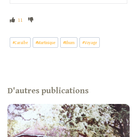
11
Étiquettes
#
Caraïbe
#
Martinique
#
Rhum
#
Voyage
de
la
publication :
D'autres publications