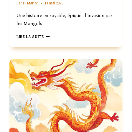
Par
H. Marion
13 mai 2025
Une histoire incroyable, épique : l’invasion par
les Mongols
UNE
LIRE LA SUITE
HISTOIRE
DES
EMPIRES
DE
CHINE
3/4