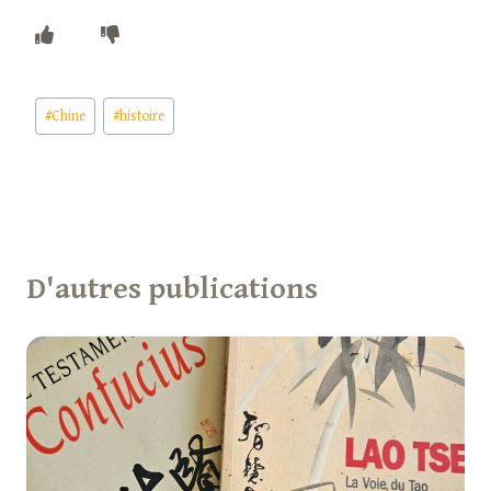
Étiquettes
#
Chine
#
histoire
de
la
publication :
D'autres publications