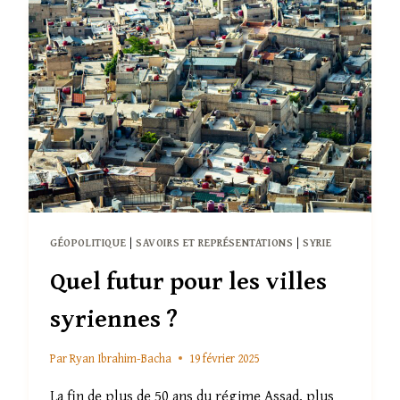
SOMALIE,
DES
CONNEXIONS
INATTENDUES
GÉOPOLITIQUE
|
SAVOIRS ET REPRÉSENTATIONS
|
SYRIE
Quel futur pour les villes
syriennes ?
Par
Ryan Ibrahim-Bacha
19 février 2025
La fin de plus de 50 ans du régime Assad, plus